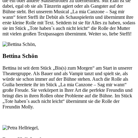
die ein oder andere Statistenrollen zu übernehmen. Mit Elan ist sie
dabei, egal ob sie als Tänzerin agiert oder als Gangster auf der
Bühne steht. Bei unserem Musical „La mia Canzone – Sag mir
wann“ feiert Steffi ihr Debüt als Schauspielerin und übernimmt ihre
erste kleine Rolle mit Text. Seitdem ist sie für Alles zu haben, sodass
sie im Stück „Tote haben´s auch nicht leicht“ die Rolle der Mutter
mit vielen großen Textpassagen übernimmt. Weiter so, liebe Steffi!
Bettina Schön
Bettina ist seit dem Stück „Bis(s) zum Morgen“ am Start in unserer
Theatergruppe. Als Bauer und als Vampir tanzt und spielt sie, als
würde sie schon immer auf der Bühne stehen. Auch die Rolle als
Guilia bereitete ihr im Stück „La mia Canzone – Sag mir wann“
große Freude. Sie verkörpert in Ihrer Art die perfekte Freundin und
bringt dies in ihren Rollen ohne Probleme auf die Bühne. Im Stück
„Tote haben´s auch nicht leicht“ übernimmt sie die Rolle der
Freundin Molly.