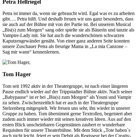
Petra Hellriegel
Petra ist immer da, wenn sie gebraucht wird. Egal was es zu arbeiten
gibt…. Petra hilft. Und deshalb freuen wir uns ganz besonders, dass
sie auch auf der Bühne mit von der Partie ist. Bei unserem Musical
„Bis(s) zum Morgen“ sang oder spielte sie als Bäuerin und tanzte als
Vampire-Lady mit. Sie hat auch die wunderschönen schwarzen
Kaputzengewänder genäht. Von einer ganz anderen Seite konnten
unsere Zuschauer Petra als freurige Mama in „La mia Canzone –
Sag mir wann“ kennenlernen.
Tom Hager
Tom seit 1992 aktiv in der Theatergruppe, ist nach einer längeren
Pause endlich wieder auf der Trippstadter Bühne aktiv. Nach seiner
„Babypause“ ist er bei „Bis(s) zum Morgen“ als Youni und Vampir
zu sehen. Zwischenzeitlich hat er auch in der Theatergruppe
Stelzenberg mitgespielt. Wir freuen uns sehr, ihn wieder in unserer
Gruppe zu haben. Tom übernimmt gerne Textrollen, begeistert aber
zudem auch immer wieder mit seinen kreativen Ideen. Aus auf den
ersten Blick unscheinbaren Gegenstänen zaubert er wunderbare
Requisiten für unsere Theaterbühne. Mit dem Stück „Tote haben´s
auch nicht leicht, feiert er sein Debüt als Regisseur bei der Creativ-