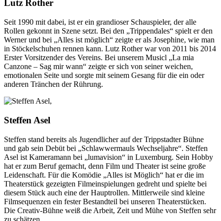
Lutz Rother
Seit 1990 mit dabei, ist er ein grandioser Schauspieler, der alle
Rollen gekonnt in Szene setzt. Bei den „Trippendales“ spielt er den
Werner und bei „Alles ist möglich“ zeigte er als Josephine, wie man
in Stöckelschuhen rennen kann. Lutz Rother war von 2011 bis 2014
Erster Vorsitzender des Vereins. Bei unserem Musicl „La mia
Canzone – Sag mir wann“ zeigte er sich von seiner weichen,
emotionalen Seite und sorgte mit seinem Gesang für die ein oder
anderen Tränchen der Rührung.
Steffen Asel
Steffen stand bereits als Jugendlicher auf der Trippstadter Bühne
und gab sein Debüt bei „Schlawwermauls Wechseljahre“. Steffen
Asel ist Kameramann bei „lumavision“ in Luxemburg. Sein Hobby
hat er zum Beruf gemacht, denn Film und Theater ist seine große
Leidenschaft. Für die Komödie „Alles ist Möglich“ hat er die im
Theaterstück gezeigten Filmeinspielungen gedreht und spielte bei
diesem Stück auch eine der Hauptrollen. Mittlerweile sind kleine
Filmsequenzen ein fester Bestandteil bei unseren Theaterstücken.
Die Creativ-Bühne weiß die Arbeit, Zeit und Mühe von Steffen sehr
zu schätzen.