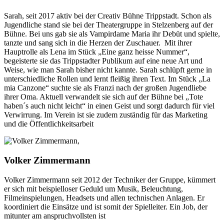
Sarah, seit 2017 aktiv bei der Creativ Bühne Trippstadt. Schon als
Jugendliche stand sie bei der Theatergruppe in Stelzenberg auf der
Bühne. Bei uns gab sie als Vampirdame Maria ihr Debüt und spielte,
tanzte und sang sich in die Herzen der Zuschauer. Mit ihrer
Hauptrolle als Lena im Stück „Eine ganz heisse Nummer“,
begeisterte sie das Trippstadter Publikum auf eine neue Art und
Weise, wie man Sarah bisher nicht kannte. Sarah schlüpft gerne in
unterschiedliche Rollen und lernt fleißig ihren Text. Im Stück „La
mia Canzone“ suchte sie als Franzi nach der großen Jugendliebe
ihrer Oma. Aktuell verwandelt sie sich auf der Bühne bei „Tote
haben´s auch nicht leicht“ in einen Geist und sorgt dadurch für viel
Verwirrung. Im Verein ist sie zudem zuständig für das Marketing
und die Öffentlichkeitsarbeit
Volker Zimmermann
Volker Zimmermann seit 2012 der Techniker der Gruppe, kümmert
er sich mit beispielloser Geduld um Musik, Beleuchtung,
Filmeinspielungen, Headsets und allen technischen Anlagen. Er
koordiniert die Einsätze und ist somit der Spielleiter. Ein Job, der
mitunter am anspruchvollsten ist