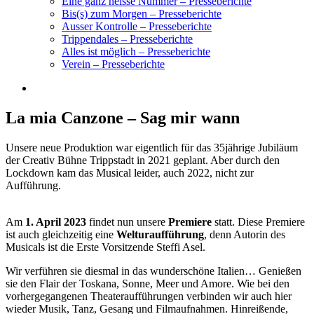
Eine ganz heisse Nummer – Presseberichte
Bis(s) zum Morgen – Presseberichte
Ausser Kontrolle – Presseberichte
Trippendales – Presseberichte
Alles ist möglich – Presseberichte
Verein – Presseberichte
La mia Canzone – Sag mir wann
Unsere neue Produktion war eigentlich für das 35jährige Jubiläum
der Creativ Bühne Trippstadt in 2021 geplant. Aber durch den
Lockdown kam das Musical leider, auch 2022, nicht zur
Aufführung.
Am
1. April 2023
findet nun unsere
Premiere
statt. Diese Premiere
ist auch gleichzeitig eine
Welturaufführung
, denn Autorin des
Musicals ist die Erste Vorsitzende Steffi Asel.
Wir verführen sie diesmal in das wunderschöne Italien… Genießen
sie den Flair der Toskana, Sonne, Meer und Amore. Wie bei den
vorhergegangenen Theateraufführungen verbinden wir auch hier
wieder Musik, Tanz, Gesang und Filmaufnahmen. Hinreißende,