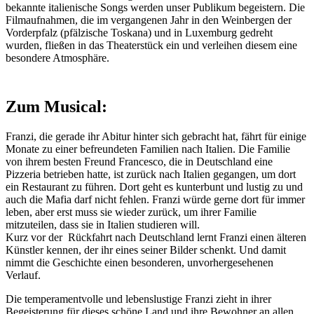
bekannte italienische Songs werden unser Publikum begeistern. Die
Filmaufnahmen, die im vergangenen Jahr in den Weinbergen der
Vorderpfalz (pfälzische Toskana) und in Luxemburg gedreht
wurden, fließen in das Theaterstück ein und verleihen diesem eine
besondere Atmosphäre.
Zum Musical:
Franzi, die gerade ihr Abitur hinter sich gebracht hat, fährt für einige
Monate zu einer befreundeten Familien nach Italien. Die Familie
von ihrem besten Freund Francesco, die in Deutschland eine
Pizzeria betrieben hatte, ist zurück nach Italien gegangen, um dort
ein Restaurant zu führen. Dort geht es kunterbunt und lustig zu und
auch die Mafia darf nicht fehlen. Franzi würde gerne dort für immer
leben, aber erst muss sie wieder zurück, um ihrer Familie
mitzuteilen, dass sie in Italien studieren will.
Kurz vor der Rückfahrt nach Deutschland lernt Franzi einen älteren
Künstler kennen, der ihr eines seiner Bilder schenkt. Und damit
nimmt die Geschichte einen besonderen, unvorhergesehenen
Verlauf.
Die temperamentvolle und lebenslustige Franzi zieht in ihrer
Begeisterung für dieses schöne Land und ihre Bewohner an allen